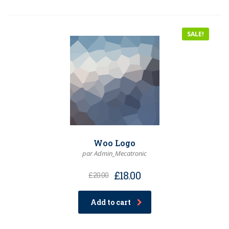
SALE!
Woo Logo
par Admin_Mecatronic
£
18.00
£
20.00
Add to cart