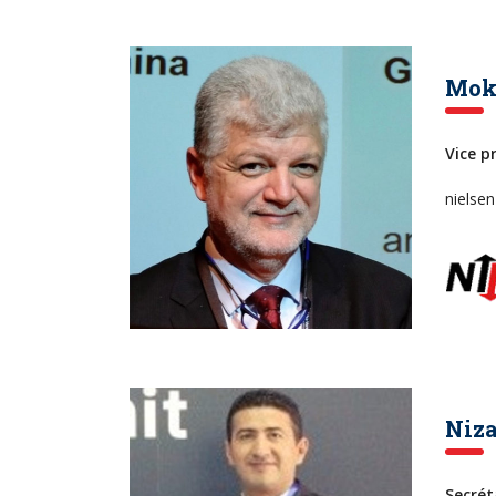
Mok
Vice p
nielsen
Niza
Secrét