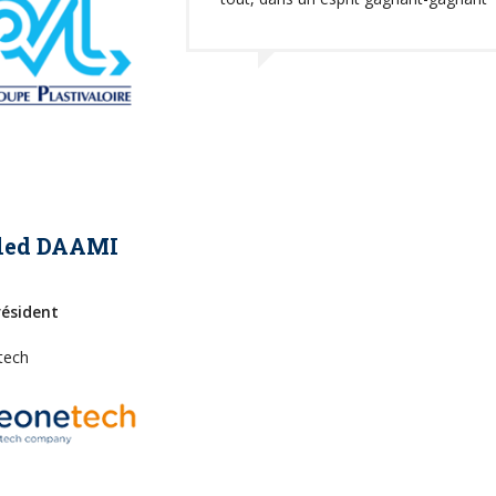
led DAAMI
résident
tech