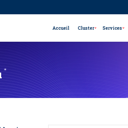
e Lac Victoria les berges du Lac1 1053 - Tunis
GSM : (+216) 98 782 7
Accueil
Cluster
Services
u