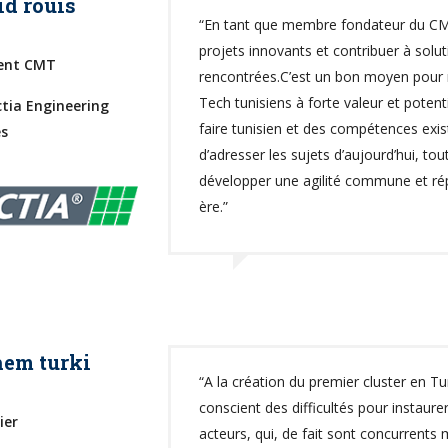
d rouis
“En tant que membre fondateur du CMT
projets innovants et contribuer à so
dent CMT
rencontrées.C’est un bon moyen pour r
Tech tunisiens à forte valeur et potenti
tia Engineering
faire tunisien et des compétences existan
es
d’adresser les sujets d’aujourd’hui, to
développer une agilité commune et ré
ère.”
em turki
“A la création du premier cluster en Tun
conscient des difficultés pour instaure
ier
acteurs, qui, de fait sont concurren