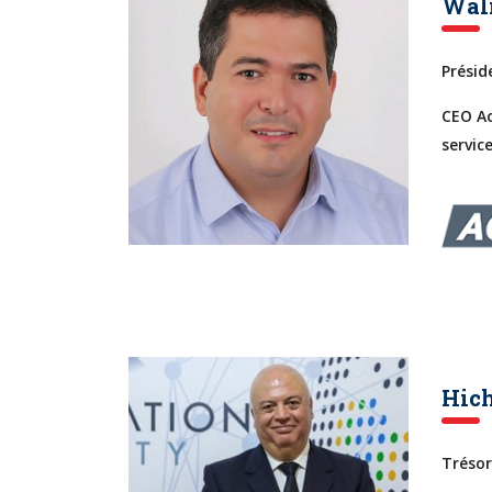
Wali
Prési
CEO Ac
servic
Hich
Trésor