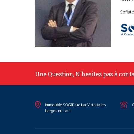
Sofiat
Une Question, N'hesitez pas à cont
Immeuble SOGIT rue Lac Victoria les
O
berges du Lac1