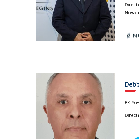
Direct
Novati
Debb
EX Pr
Direct