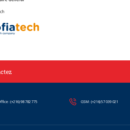
ech
actez
ffice : (+216) 98 782 775
GSM : (+216) 57 039 021