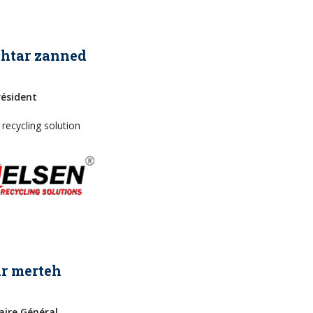
htar zanned
résident
 recycling solution
r merteh
aire Général