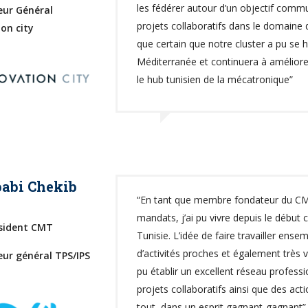
les fédérer autour d’un objectif comm
eur Général
projets collaboratifs dans le domaine 
on city
que certain que notre cluster a pu se h
Méditerranée et continuera à améliorer 
le hub tunisien de la mécatronique”
abi Chekib
“En tant que membre fondateur du CM
mandats, j’ai pu vivre depuis le début 
ésident CMT
Tunisie. L’idée de faire travailler ense
d’activités proches et également très va
eur général TPS/IPS
pu établir un excellent réseau profess
projets collaboratifs ainsi que des act
tout, dans un esprit gagnant-gagnant”