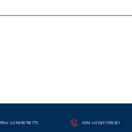
ffice : (+216) 98 782 775
GSM : (+216) 57 039 021