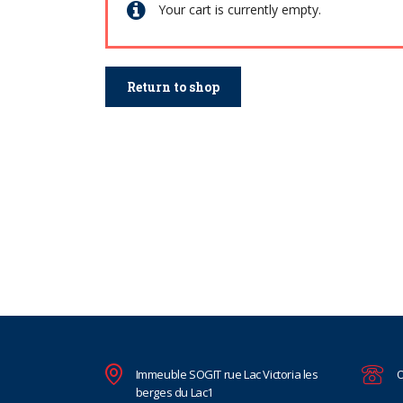
Your cart is currently empty.
Return to shop
Immeuble SOGIT rue Lac Victoria les
O
berges du Lac1