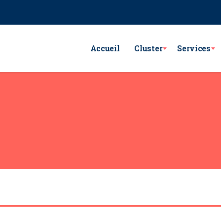
e Lac Victoria les berges du Lac1 1053 - Tunis
GSM : (+216) 98 782 7
Accueil
Cluster
Services