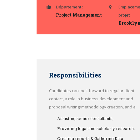
Département :
Emplacemen
Project Management
projet :
Brooklyn
Responsibilities
Candidates can look forward to regular client
contact, a role in business development and
proposal writing/methodology creation, and a
Assisting senior consultants;
Providing legal and scholarly research;
Creating reports & Gathering Data