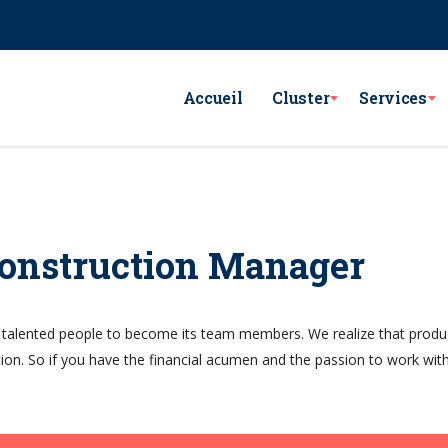
e Lac Victoria les berges du Lac1 1053 - Tunis
GSM : (+216) 98 782 7
Accueil
Cluster
Services
Construction Manager
 talented people to become its team members. We realize that produ
tion. So if you have the financial acumen and the passion to work wi