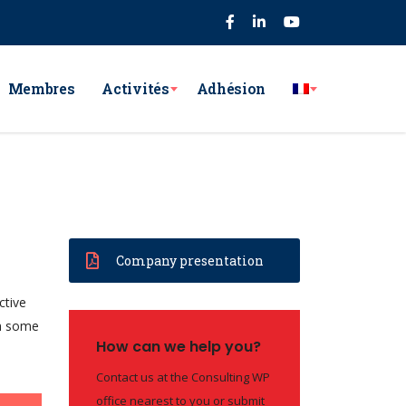
75
Membres
Activités
Adhésion
Company presentation
ctive
th some
How can we help you?
Contact us at the Consulting WP
office nearest to you or submit