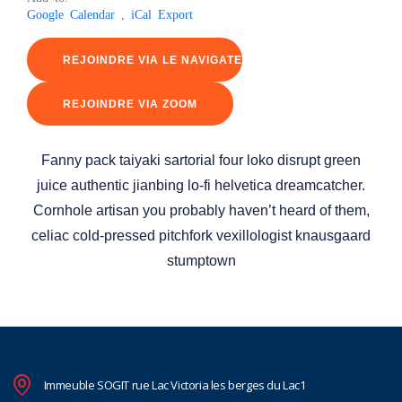
Google Calendar
,
iCal Export
REJOINDRE VIA LE NAVIGATEUR
REJOINDRE VIA ZOOM
Fanny pack taiyaki sartorial four loko disrupt green
juice authentic jianbing lo-fi helvetica dreamcatcher.
Cornhole artisan you probably haven’t heard of them,
celiac cold-pressed pitchfork vexillologist knausgaard
stumptown
Immeuble SOGIT rue Lac Victoria les berges du Lac1