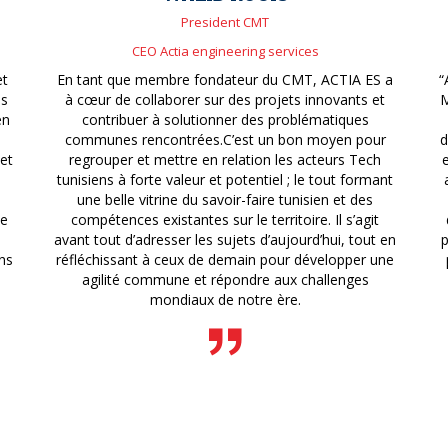
President CMT
CEO Actia engineering services
et
En tant que membre fondateur du CMT, ACTIA ES a
“
is
à cœur de collaborer sur des projets innovants et
M
en
contribuer à solutionner des problématiques
communes rencontrées.C’est un bon moyen pour
d
 et
regrouper et mettre en relation les acteurs Tech
tunisiens à forte valeur et potentiel ; le tout formant
une belle vitrine du savoir-faire tunisien et des
de
compétences existantes sur le territoire. Il s’agit
avant tout d’adresser les sujets d’aujourd’hui, tout en
p
ns
réfléchissant à ceux de demain pour développer une
agilité commune et répondre aux challenges
mondiaux de notre ère.