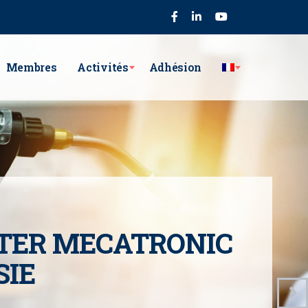
75
Membres
Activités
Adhésion
TER MECATRONIC
SIE