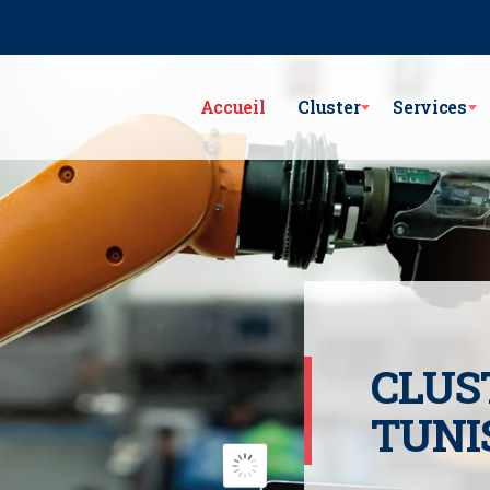
e Lac Victoria les berges du Lac1 1053 - Tunis
GSM : (+216) 98 782 7
Accueil
Cluster
Services
CLUS
TUNI