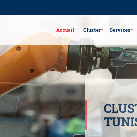
e Lac Victoria les berges du Lac1 1053 - Tunis
GSM : (+216) 98 782 7
Accueil
Cluster
Services
CLUS
TUNI