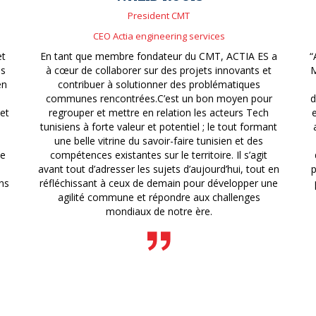
President CMT
CEO Actia engineering services
et
En tant que membre fondateur du CMT, ACTIA ES a
“
is
à cœur de collaborer sur des projets innovants et
M
en
contribuer à solutionner des problématiques
communes rencontrées.C’est un bon moyen pour
d
 et
regrouper et mettre en relation les acteurs Tech
tunisiens à forte valeur et potentiel ; le tout formant
une belle vitrine du savoir-faire tunisien et des
de
compétences existantes sur le territoire. Il s’agit
avant tout d’adresser les sujets d’aujourd’hui, tout en
p
ns
réfléchissant à ceux de demain pour développer une
agilité commune et répondre aux challenges
mondiaux de notre ère.