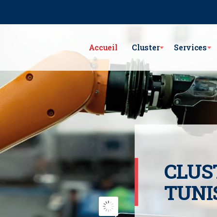
e Lac Victoria les berges du Lac1 1053 - Tunis
GSM : (+216) 98 782 7
Accueil
Cluster
Services
CLUS
TUNI