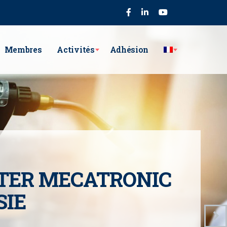
75
Membres
Activités
Adhésion
TER MECATRONIC
SIE