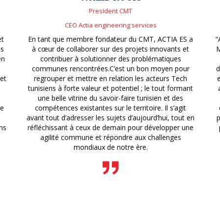
President CMT
CEO Actia engineering services
et
En tant que membre fondateur du CMT, ACTIA ES a
“
is
à cœur de collaborer sur des projets innovants et
M
en
contribuer à solutionner des problématiques
communes rencontrées.C’est un bon moyen pour
d
 et
regrouper et mettre en relation les acteurs Tech
tunisiens à forte valeur et potentiel ; le tout formant
une belle vitrine du savoir-faire tunisien et des
de
compétences existantes sur le territoire. Il s’agit
avant tout d’adresser les sujets d’aujourd’hui, tout en
p
ns
réfléchissant à ceux de demain pour développer une
agilité commune et répondre aux challenges
mondiaux de notre ère.