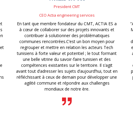
President CMT
CEO Actia engineering services
et
En tant que membre fondateur du CMT, ACTIA ES a
“
is
à cœur de collaborer sur des projets innovants et
M
en
contribuer à solutionner des problématiques
communes rencontrées.C’est un bon moyen pour
d
 et
regrouper et mettre en relation les acteurs Tech
tunisiens à forte valeur et potentiel ; le tout formant
une belle vitrine du savoir-faire tunisien et des
de
compétences existantes sur le territoire. Il s’agit
avant tout d’adresser les sujets d’aujourd’hui, tout en
p
ns
réfléchissant à ceux de demain pour développer une
agilité commune et répondre aux challenges
mondiaux de notre ère.