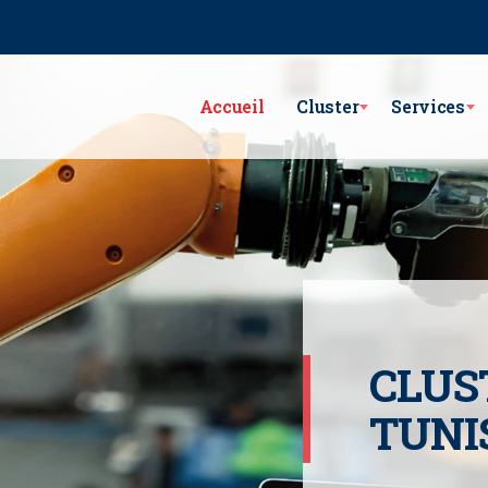
e Lac Victoria les berges du Lac1 1053 - Tunis
GSM : (+216) 98 782 7
Accueil
Cluster
Services
CLUS
TUNI