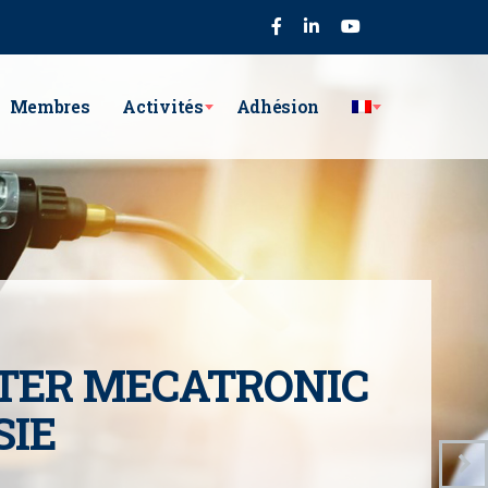
75
Membres
Activités
Adhésion
TER MECATRONIC
SIE