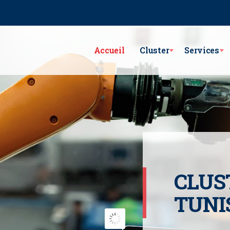
e Lac Victoria les berges du Lac1 1053 - Tunis
GSM : (+216) 98 782 7
Accueil
Cluster
Services
CLUS
TUNI