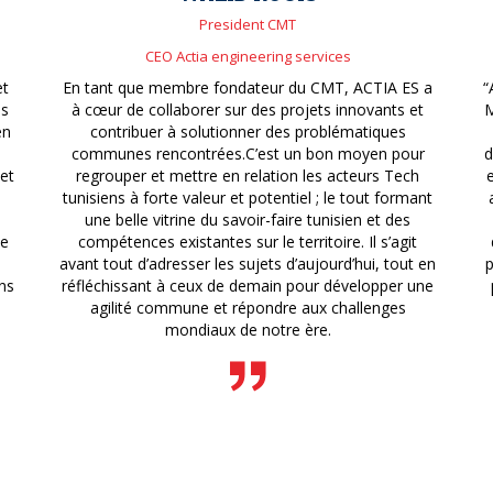
President CMT
CEO Actia engineering services
et
En tant que membre fondateur du CMT, ACTIA ES a
“
is
à cœur de collaborer sur des projets innovants et
M
en
contribuer à solutionner des problématiques
communes rencontrées.C’est un bon moyen pour
d
 et
regrouper et mettre en relation les acteurs Tech
tunisiens à forte valeur et potentiel ; le tout formant
une belle vitrine du savoir-faire tunisien et des
de
compétences existantes sur le territoire. Il s’agit
avant tout d’adresser les sujets d’aujourd’hui, tout en
p
ns
réfléchissant à ceux de demain pour développer une
agilité commune et répondre aux challenges
mondiaux de notre ère.