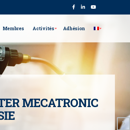
75
Membres
Activités
Adhésion
TER MECATRONIC
SIE