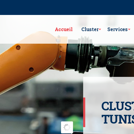
e Lac Victoria les berges du Lac1 1053 - Tunis
GSM : (+216) 98 782 7
Accueil
Cluster
Services
CLUS
TUNI