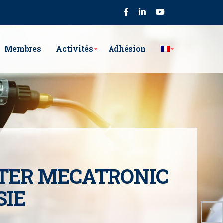
75
Membres
Activités
Adhésion
TER MECATRONIC
SIE