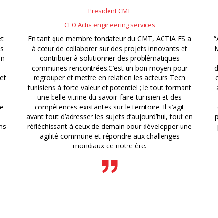
President CMT
CEO Actia engineering services
et
En tant que membre fondateur du CMT, ACTIA ES a
“
is
à cœur de collaborer sur des projets innovants et
M
en
contribuer à solutionner des problématiques
communes rencontrées.C’est un bon moyen pour
d
 et
regrouper et mettre en relation les acteurs Tech
tunisiens à forte valeur et potentiel ; le tout formant
une belle vitrine du savoir-faire tunisien et des
de
compétences existantes sur le territoire. Il s’agit
avant tout d’adresser les sujets d’aujourd’hui, tout en
p
ns
réfléchissant à ceux de demain pour développer une
agilité commune et répondre aux challenges
mondiaux de notre ère.